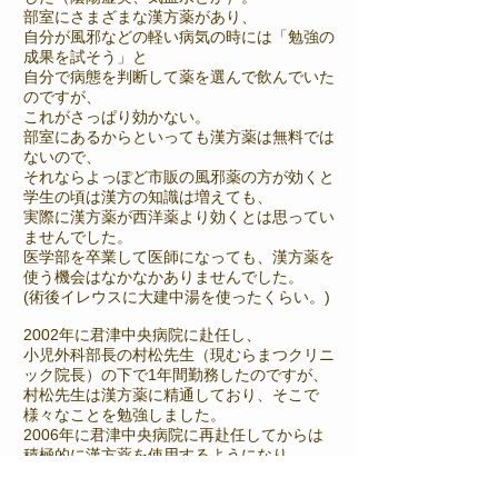
部室にさまざまな漢方薬があり、
自分が風邪などの軽い病気の時には「勉強の
成果を試そう」と
自分で病態を判断して薬を選んで飲んでいた
のですが、
これがさっぱり効かない。
部室にあるからといっても漢方薬は無料では
ないので、
それならよっぽど市販の風邪薬の方が効くと
学生の頃は漢方の知識は増えても、
実際に漢方薬が西洋薬より効くとは思ってい
ませんでした。
医学部を卒業して医師になっても、漢方薬を
使う機会はなかなかありませんでした。
(術後イレウスに大建中湯を使ったくらい。)
2002年に君津中央病院に赴任し、
小児外科部長の村松先生（現むらまつクリニ
ック院長）の下で1年間勤務したのですが、
村松先生は漢方薬に精通しており、そこで
様々なことを勉強しました。
2006年に君津中央病院に再赴任してからは
積極的に漢方薬を使用するようになり、
現在では「便秘に小建中湯」「肛門周囲膿瘍
に十全大補湯」