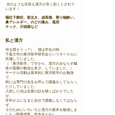
次のような症状も漢方が良く効くとされて
います！
嘔吐下痢症、夜泣き、成長痛、乗り物酔い、
鼻アレルギー、のどの痛み、風邪
チック、片頭痛など
私と漢方
何を隠そう（？）、僕は学生の時、
千葉大学の東洋医学研究会というサークルに
所属していました。
（「東洋医学」ですから、漢方のみならず鍼
灸や薬膳の勉強も多少、していました。）
サークル活動は基本的に東洋医学のお勉強
で、
時には専門の先生を呼んで講義をしてもらっ
たりしていました。
入部した頃は先輩の話を聴くばかりでした
が、
学年が上になると自分で講義しなくてはなら
ず、
そのためにいろいろと漢方の基本を勉強しま
した（陰陽虚実、気血水とか）。